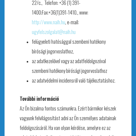
22/c., Telefon: +36 (1) 391-
1400;Fax:+36(1)391-1410., www:
http://www.naih.hu
, e-mail:
ugyfelszolgalat@naih.hu
felügyeleti hatósággal szembeni hatékony
bírósági jogorvoslathoz,
az adatkezelővel vagy az adatfeldolgozóval
szembeni hatékony bírósági jogorvoslathoz
az adatvédelmi incidensről való tájékoztatáshoz.
További információ
Az Ön bizalma fontos számunkra. Ezért bármikor készek
vagyunk felvilágosítást adni az Ön személyes adatainak
feldolgozásáról. Ha van olyan kérdése, amelyre ez az