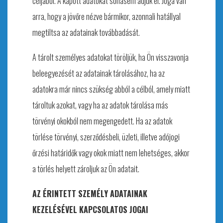
céljából. A kapott adatokat sohasem adjuk el. Joga van
arra, hogy a jövőre nézve bármikor, azonnali hatállyal
megtiltsa az adatainak továbbadását.
A tárolt személyes adatokat töröljük, ha Ön visszavonja
beleegyezését az adatainak tárolásához, ha az
adatokra már nincs szükség abból a célból, amely miatt
tároltuk azokat, vagy ha az adatok tárolása más
törvényi okokból nem megengedett. Ha az adatok
törlése törvényi, szerződésbeli, üzleti, illetve adójogi
őrzési határidők vagy okok miatt nem lehetséges, akkor
a törlés helyett zároljuk az Ön adatait.
AZ ÉRINTETT SZEMÉLY ADATAINAK
KEZELÉSÉVEL KAPCSOLATOS JOGAI