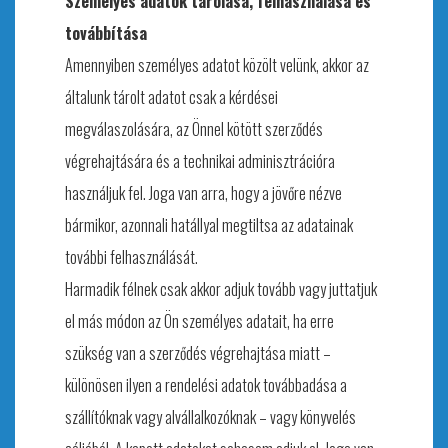
Személyes adatok tárolása, felhasználása és
továbbítása
Amennyiben személyes adatot közölt velünk, akkor az
általunk tárolt adatot csak a kérdései
megválaszolására, az Önnel kötött szerződés
végrehajtására és a technikai adminisztrációra
használjuk fel. Joga van arra, hogy a jövőre nézve
bármikor, azonnali hatállyal megtiltsa az adatainak
további felhasználását.
Harmadik félnek csak akkor adjuk tovább vagy juttatjuk
el más módon az Ön személyes adatait, ha erre
szükség van a szerződés végrehajtása miatt –
különösen ilyen a rendelési adatok továbbadása a
szállítóknak vagy alvállalkozóknak – vagy könyvelés