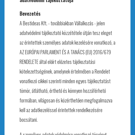
Bevezetés
A Bestideas Kft. - továbbiakban Vállalkozás - jelen
adatvédelmi tájékoztató közzététele útján tesz eleget
az érintettek személyes adatok kezelésére vonatkozó, a
AZ EURÓPAI PARLAMENT ÉS A TANÁCS (EU) 2016/679
RENDELETE által előírt előzetes tájékoztatási
kötelezettségének, amelynek értelmében a Rendelet
vonatkozó cikkei szerinti minden egyes tájékoztatást
tömör, átlátható, érthető és könnyen hozzáférhető
formában, világosan és közérthetően megfogalmazva
kell az adatkezeléssel érintettek rendelkezésére
bocsátani.
A személyes adatok védelmére vonatkozó törvényt