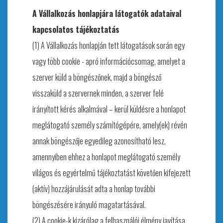
A Vállalkozás honlapjára látogatók adataival
kapcsolatos tájékoztatás
(1) A Vállalkozás honlapján tett látogatások során egy
vagy több cookie - apró információcsomag, amelyet a
szerver küld a böngészőnek, majd a böngésző
visszaküld a szervernek minden, a szerver felé
irányított kérés alkalmával – kerül küldésre a honlapot
meglátogató személy számítógépére, amely(ek) révén
annak böngészője egyedileg azonosítható lesz,
amennyiben ehhez a honlapot meglátogató személy
világos és egyértelmű tájékoztatást követően kifejezett
(aktív) hozzájárulását adta a honlap további
böngészésére irányuló magatartásával.
(2) A cookie-k kizárólag a felhasználói élmény javítása,