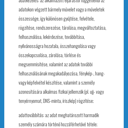
adatkezelés: az alkalmazott eljárástól függetlenül az
adatokon végzett bármely művelet vagy a műveletek
összessége, így különösen gyűjtése, felvétele,
rögzítése, rendszerezése, tárolása, megváltoztatása,
felhasználása, lekérdezése, továbbítása,
nyilvánosságra hozatala, összehangolása vagy
összekapcsolása, zárolása, törlése és
megsemmisítése, valamint az adatok további
felhasználásának megakadályozása, fénykép-, hang-
vagy képfelvétel készítése, valamint a személy
azonosítására alkalmas fizikai jellemzők (pl. ujj- vagy
tenyérnyomat, DNS-minta, íriszkép) rögzítése;
adattovábbítás: az adat meghatározott harmadik
személy számára történő hozzáférhetővé tétele;