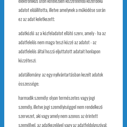
elektronikus úton kötelezően közzéteendő közérdekű
adatot előállította, illetve amelynek a működése során
ez az adat keletkezett;
adatközlő: az a közfeladatot ellátó szerv, amely - ha az
adatfelelős nem maga teszi közzé az adatot - az
adatfelelős által hozzá eljuttatott adatait honlapon
közzéteszi;
adatállomány: az egy nyilvántartásban kezelt adatok
összessége;
harmadik személy: olyan természetes vagy jogi
személy, illetve jogi személyiséggel nem rendelkező
szervezet, aki vagy amely nem azonos az érintett
személlyel, az adatkezelővel vagy az adatfeldolgozóval;