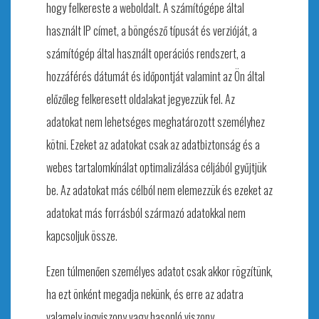
hogy felkereste a weboldalt. A számítógépe által
használt IP címet, a böngésző típusát és verzióját, a
számítógép által használt operációs rendszert, a
hozzáférés dátumát és időpontját valamint az Ön által
előzőleg felkeresett oldalakat jegyezzük fel. Az
adatokat nem lehetséges meghatározott személyhez
kötni. Ezeket az adatokat csak az adatbiztonság és a
webes tartalomkínálat optimalizálása céljából gyűjtjük
be. Az adatokat más célból nem elemezzük és ezeket az
adatokat más forrásból származó adatokkal nem
kapcsoljuk össze.
Ezen túlmenően személyes adatot csak akkor rögzítünk,
ha ezt önként megadja nekünk, és erre az adatra
valamely jogviszony vagy hasonló viszony