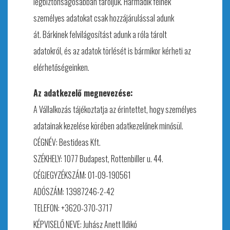
legbiztonságosabban tároljuk. Harmadik félnek
személyes adatokat csak hozzájárulással adunk
át.
Bárkinek felvilágosítást adunk a róla tárolt
adatokról, és az adatok törlését is bármikor kérheti az
elérhetőségeinken.
Az adatkezelő megnevezése:
A Vállalkozás tájékoztatja az érintettet, hogy személyes
adatainak kezelése körében adatkezelőnek minősül.
CÉGNÉV: Bestideas Kft.
SZÉKHELY: 1077 Budapest, Rottenbiller u. 44.
CÉGJEGYZÉKSZÁM: 01-09-190561
ADÓSZÁM: 13987246-2-42
TELEFON: +3620-370-3717
KÉPVISELŐ NEVE: Juhász Anett Ildikó