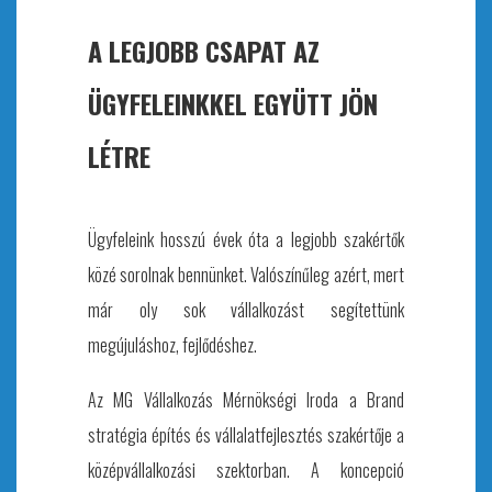
A LEGJOBB CSAPAT AZ
ÜGYFELEINKKEL EGYÜTT JÖN
LÉTRE
Ügyfeleink hosszú évek
ó
ta a legjobb szakértők
k
ö
z
é
sorolnak bennünket. Val
ó
színűleg az
é
rt, mert
már oly sok vállalkozást segítettünk
megújuláshoz, fejlődéshez.
Az MG Vállalkozás Mérnökségi Iroda a Brand
stratégia építés és vállalatfejlesztés szakértője a
középvállalkozási szektorban. A koncepci
ó