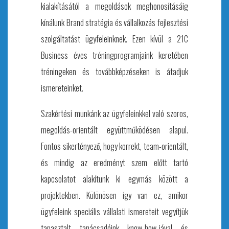
kialakítását
ó
l a megoldások meghonosításá
ig
k
ínálunk Brand stratégia és vállalkozás fejlesztési
szolgáltatást ügyfeleinknek. Ezen kívül a 21C
Business éves tréningprogramjaink keret
é
ben
tr
é
ningeken
é
s továbbk
é
pz
é
seken is átadjuk
ismereteinket.
Szakértési munkánk az ügyfeleinkkel val
ó
szoros,
megoldás-orientált együttműk
ö
d
é
sen alapul.
Fontos sikert
é
nyező, hogy korrekt, team-orientált,
é
s mindig az eredm
é
nyt szem előtt tart
ó
kapcsolatot alakítunk ki egymás k
ö
z
ö
tt a
projektekben. Kül
ö
n
ö
sen
így van ez, amikor
ügyfeleink speciális vállalati ismereteit vegyítjük
tapasztalt tanácsad
ó
ink know-how-j
á
val
és