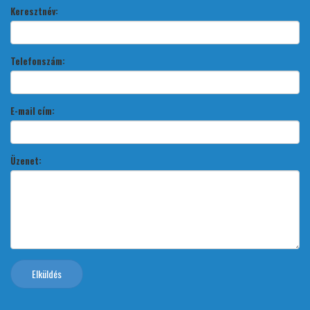
Keresztnév:
Telefonszám:
E-mail cím:
Üzenet:
Elküldés