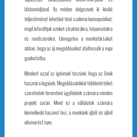
l
átásm
ó
djával. Ily m
ó
don dolgozunk ki kivál
ó
teljesítm
é
nyt lehetőv
é
t
é
vő szakmai koncepci
ó
kat,
majd lefordítjuk ezeket struktúrákra, folyamatokra
é
s rendszerekre, támogatva a munkatársakat
abban, hogy az új megoldásokat átü
ltess
é
k a napi
gyakorlatba.
Mindent azzal az ig
é
nnyel teszünk, hogy az Ön
ö
k
hasznára legyünk. Megoldásainkkal t
ö
bblet
é
rt
é
ket
szeretn
é
nk teremteni ügyfeleink számá
ra minden
projekt sor
án. Mivel ez a vállalatok számára
kiemelkedő hasznot hoz, a munká
nk
újb
ó
l
é
s újb
ó
l
elismer
é
st nyer.