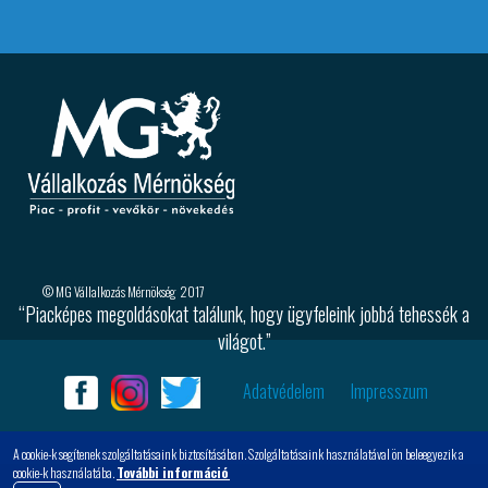
© MG Vállalkozás Mérnökség 2017
“Piacképes megoldásokat találunk, hogy ügyfeleink jobbá tehessék a
világot.”
Adatvédelem
Impresszum
A cookie-k segítenek szolgáltatásaink biztosításában. Szolgáltatásaink használatával ön beleegyezik a
cookie-k használatába.
További információ