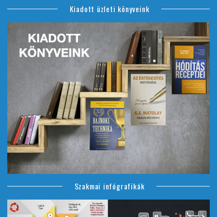
Kiadott üzleti könyveink
Szakmai infógrafikák